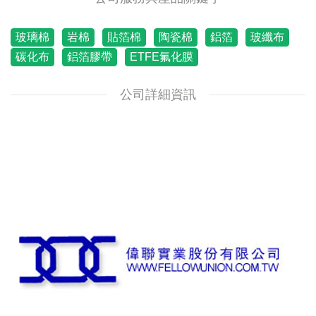
玻璃棉
岩棉
貼箔棉
陶瓷棉
鋁箔
玻纖布
碳化布
鋁箔膠帶
ETFE氟化膜
公司詳細資訊