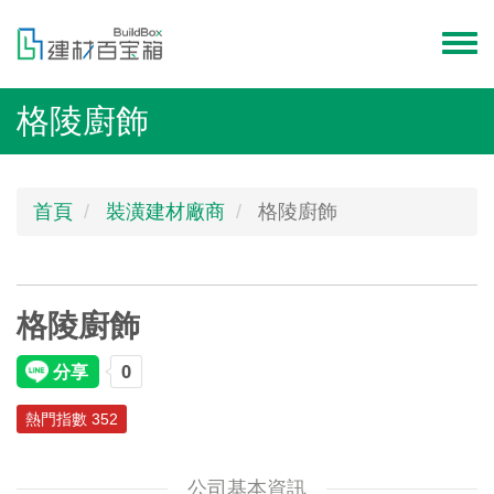
移
至
Toggl
主
menu
內
格陵廚飾
容
首頁
裝潢建材廠商
格陵廚飾
格陵廚飾
熱門指數 352
公司基本資訊