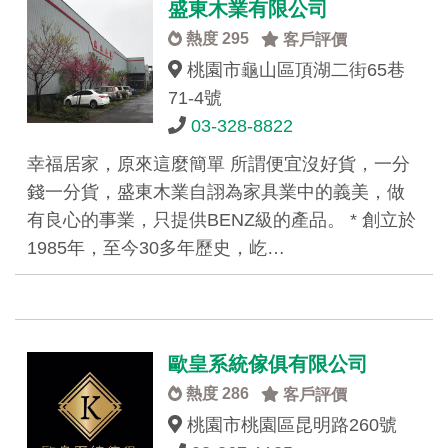
盛東木業有限公司
熱度 295
客戶評價
桃園市龜山區頂湖二街65巷
71-4號
03-328-8822
幸福居家，原來這麼簡單 所謂便宜沒好貨，一分
錢一分貨，盛東木業自詡為家具業中的義美，做
有良心的事業，只提供BENZ級的產品。 * 創立於
1985年，至今30多年歷史，屹…
歐皇系統傢俱有限公司
熱度 286
客戶評價
桃園市桃園區昆明路260號