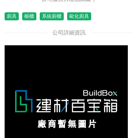
廚具
櫥櫃
系統廚櫃
歐化廚具
公司詳細資訊