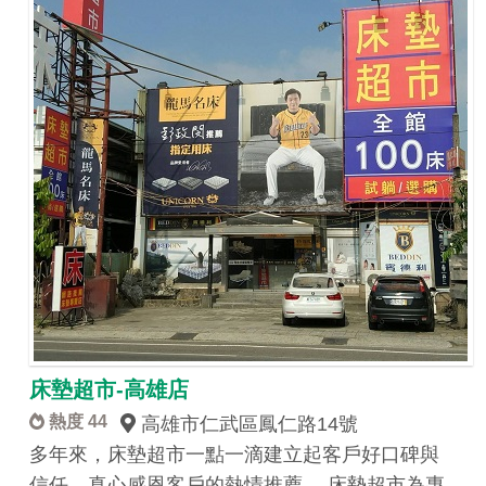
床墊超市-高雄店
熱度 44
高雄市仁武區鳳仁路14號
多年來，床墊超市一點一滴建立起客戶好口碑與
信任，真心感恩客戶的熱情推薦。 床墊超市為專