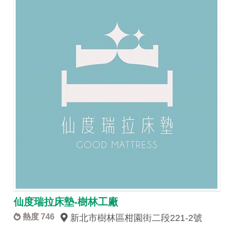
仙度瑞拉床墊-樹林工廠
熱度 746
新北市樹林區柑園街二段221-2號