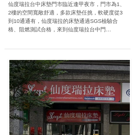
仙度瑞拉台中床墊門市臨近逢甲夜市，門市為1、
2樓的空間寬敞舒適，多款床墊任挑，軟硬度從3
到10通通有，仙度瑞拉的床墊通過SGS檢驗合
格、阻燃測試合格，來到仙度瑞拉台中門…