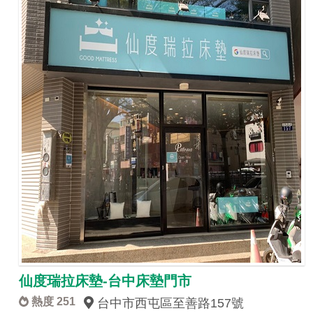
仙度瑞拉床墊-台中床墊門市
熱度 251
台中市西屯區至善路157號