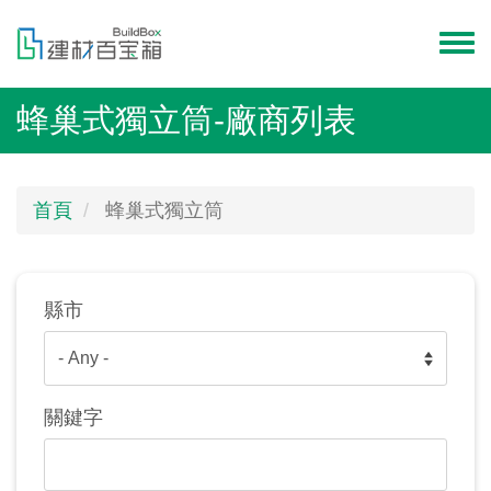
移
至
Toggl
主
menu
內
蜂巢式獨立筒-廠商列表
容
首頁
蜂巢式獨立筒
縣市
關鍵字