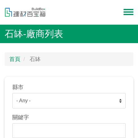
移
至
Toggl
主
menu
內
石缽-廠商列表
容
首頁
石缽
縣市
關鍵字