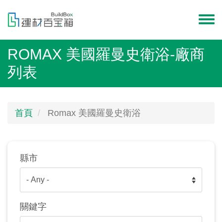
移
至
Toggl
主
menu
內
ROMAX 美國羅曼史衛浴-廠商
容
列表
首頁
Romax 美國羅曼史衛浴
縣市
關鍵字