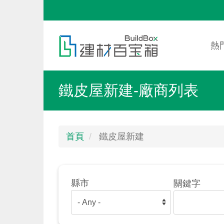
移
至
Mai
Toggle
主
nav
menu
熱
內
容
鐵皮屋新建-廠商列表
首頁
鐵皮屋新建
縣市
關鍵字