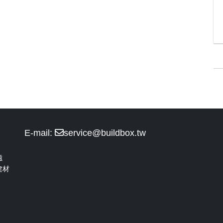
E-mail:
service@buildbox.tw
磁
建材
！