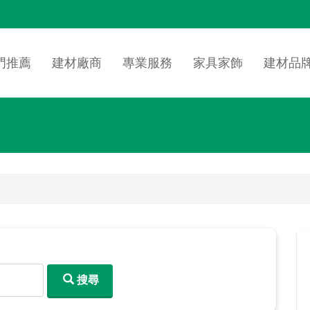
n
igation
門推薦
建材廠商
專業服務
家具家飾
建材品
搜尋