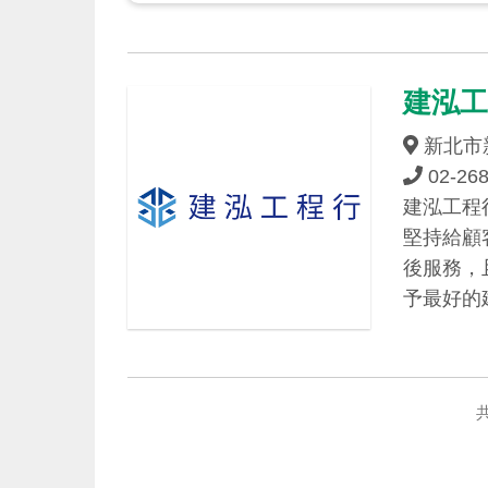
建泓
新北市新
02-26
建泓工程
堅持給顧
後服務，
予最好的
共