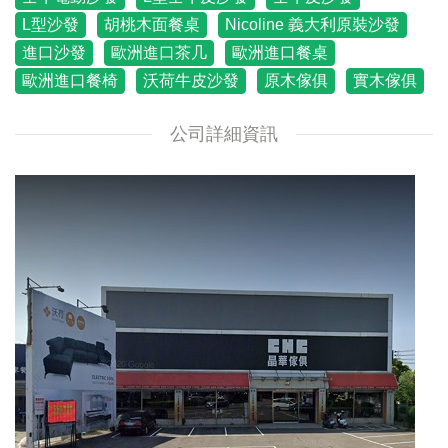
L型沙發
胡桃木面餐桌
Nicoline 義大利原裝沙發
進口沙發
歐洲進口茶几
歐洲進口餐桌
歐洲進口餐椅
沃荷牛皮沙發
原木傢俱
實木傢俱
公司詳細資訊