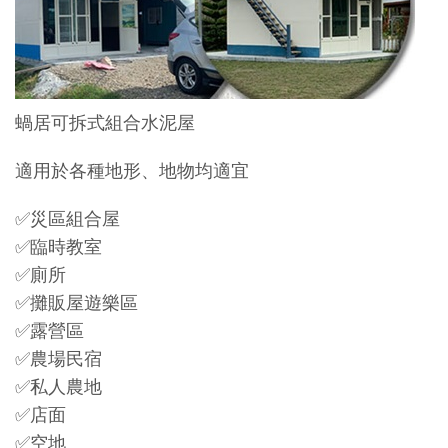
蝸居可拆式組合水泥屋
適用於各種地形、地物均適宜
✅災區組合屋
✅臨時教室
✅廁所
✅攤販屋遊樂區
✅露營區
✅農場民宿
✅私人農地
✅店面
✅空地