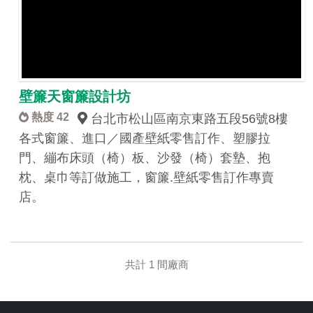
壁簾天窗簾設計坊
熱度 42
台北市松山區南京東路五段56號8樓
各式窗簾、進口／國產壁紙零售訂作、塑膠拉
門、繃布床頭（椅）板、沙發（椅）套墊、抱
枕、桌巾等訂做施工，窗簾.壁紙零售訂作專賣
店。
共計 1 間廠商