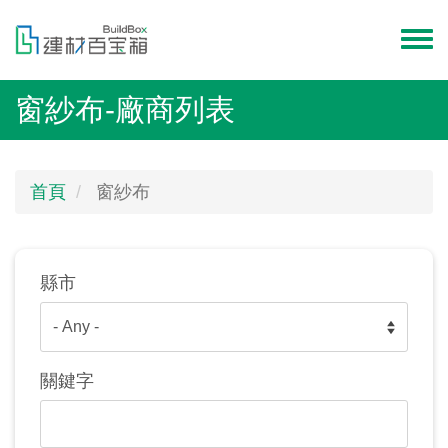
移
至
Toggl
主
menu
內
窗紗布-廠商列表
容
首頁
窗紗布
縣市
關鍵字