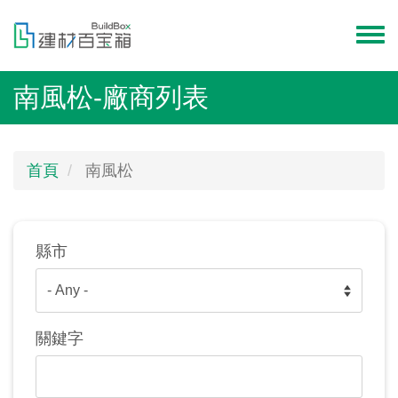
移
至
Toggl
主
menu
內
南風松-廠商列表
容
首頁
南風松
縣市
關鍵字