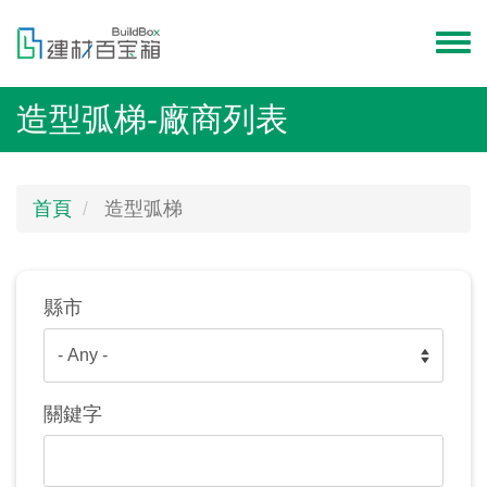
移
至
Toggl
主
menu
內
造型弧梯-廠商列表
容
首頁
造型弧梯
縣市
關鍵字