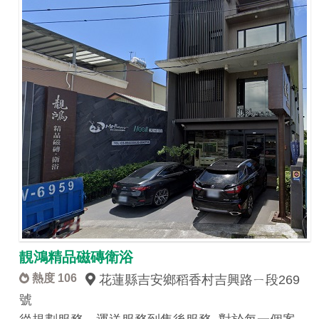
靚鴻精品磁磚衛浴
熱度 106
花蓮縣吉安鄉稻香村吉興路ㄧ段269
號