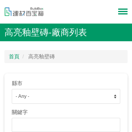
移
至
Toggl
主
menu
內
高亮釉壁磚-廠商列表
容
首頁
高亮釉壁磚
縣市
關鍵字