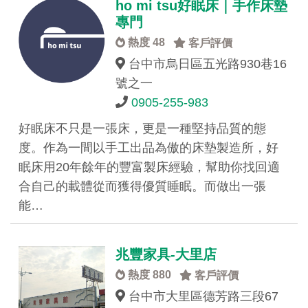
ho mi tsu好眠床｜手作床墊
專門
熱度 48
客戶評價
台中市烏日區五光路930巷16
號之一
0905-255-983
好眠床不只是一張床，更是一種堅持品質的態
度。作為一間以手工出品為傲的床墊製造所，好
眠床用20年餘年的豐富製床經驗，幫助你找回適
合自己的載體從而獲得優質睡眠。而做出一張
能…
兆豐家具-大里店
熱度 880
客戶評價
台中市大里區德芳路三段67