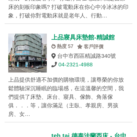
床的刻板印象嗎? 打破電動床在你心中冷冰冰的印
象，打破你對電動床就是老年人、行動…
上品寢具床墊館-精誠館
熱度 57
客戶評價
台中市西區精誠路340號
04-2321-4988
上品提供舒適不加價的購物環境，讓尊榮的你放
鬆體驗深沉睡眠的臨場感，在這溫馨的空間，我
們提供了床墊、床台、寢具、傢飾、角落傢
俱．．．等，讓你滿足（主臥、孝親房、男孩
房、女…
teh tai 德泰法蘭西床 - 台中