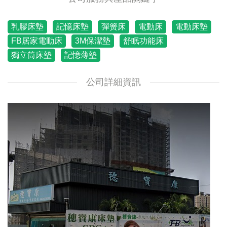
乳膠床墊
記憶床墊
彈簧床
電動床
電動床墊
FB居家電動床
3M保潔墊
舒眠功能床
獨立筒床墊
記憶薄墊
公司詳細資訊