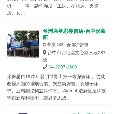
俱．．．等，讓你滿足（主臥、孝親房、男孩
房、女…
台灣席夢思專賣店-台中形象
館
熱度 242
客戶評價
台中市西屯區文心路三段287
號
04-2297-1600
席夢思自1870年發明世界上第一張彈簧床， 從此
改變人類的睡眠習慣。獨立筒彈簧、負離子床
墊、三環鋼弦獨立筒彈簧、 Aircool 透氣恆溫科技
等創新專利技術，讓席夢思成…