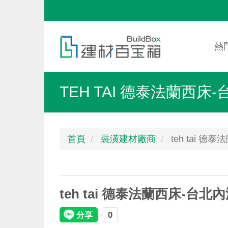
移
至
Mai
Toggle
主
nav
menu
熱
內
容
TEH TAI 德泰法蘭西床
首頁
裝潢建材廠商
teh tai 
teh tai 德泰法蘭西床-台北