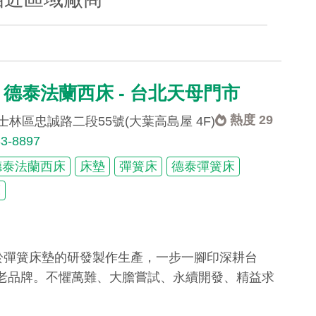
tai 德泰法蘭西床 - 台北天母門市
熱度 29
林區忠誠路二段55號(大葉高島屋 4F)
33-8897
德泰法蘭西床
床墊
彈簧床
德泰彈簧床
床
力於彈簧床墊的研發製作生產，一步一腳印深耕台
老品牌。不懼萬難、大膽嘗試、永續開發、精益求