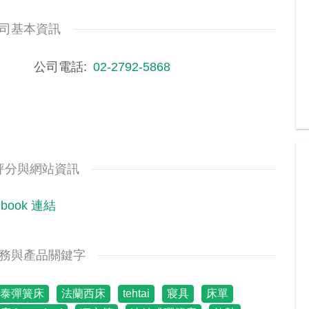
司基本資訊
公司電話
02-2792-5868
評分與網站資訊
ebook 連結
務與產品關鍵字
泰彈簧床
法蘭西床
tehtai
寢具
床單