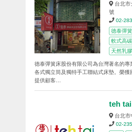
台北市
號
02-28
德泰彈
軟式高
天然乳
德泰彈簧床股份有限公司為台灣著名的專
各式獨立筒及獨特手工聯結式床墊。榮獲
提供顧客…
teh 
台北市
02-23