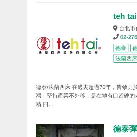
teh 
台北市
02-27
德泰
法蘭西
德泰/法蘭西床 在過去超過70年，皆致
灣，堅持產業不外移，是在地有口皆碑的
精 四…
德泰彈