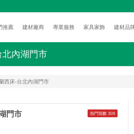
n
igation
門推薦
建材廠商
專業服務
家具家飾
建材品
-台北內湖門市
德泰法蘭西床-台北內湖門市
內湖門市
熱門指數 309