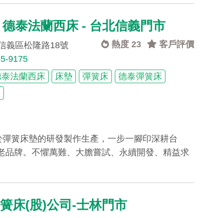
tai 德泰法蘭西床 - 台北信義門市
熱度 23
客戶評價
信義區松隆路18號
65-9175
德泰法蘭西床
床墊
彈簧床
德泰彈簧床
床
力於彈簧床墊的研發製作生產，一步一腳印深耕台
老品牌。不懼萬難、大膽嘗試、永續開發、精益求
簧床(股)公司-士林門市