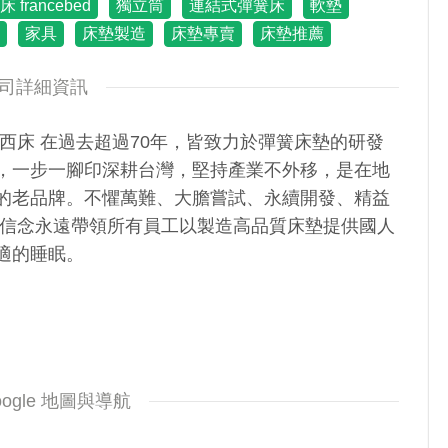
床 francebed
獨立筒
連結式彈簧床
軟墊
家具
床墊製造
床墊專賣
床墊推薦
司詳細資訊
蘭西床 在過去超過70年，皆致力於彈簧床墊的研發
，一步一腳印深耕台灣，堅持產業不外移，是在地
的老品牌。不懼萬難、大膽嘗試、永續開發、精益
大信念永遠帶領所有員工以製造高品質床墊提供國人
適的睡眠。
oogle 地圖與導航