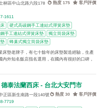
熱度 175
客戶評價
士林區中山北路六段178
37-1611
簧床
硬式高碳鋼手工連結式彈簧床墊
碳鋼手工連結式彈簧床墊
獨立筒袋床墊
膠墊
蜂巢式獨立筒袋床墊
業床墊老牌子，有七十餘年的床墊製造經驗，生產
國內外知名飯店指名選用，在國內有很好的口碑，
tai 德泰法蘭西床 - 台北大安門市
熱度 30
客戶評價
中正區新生南路一段140號
58-7719