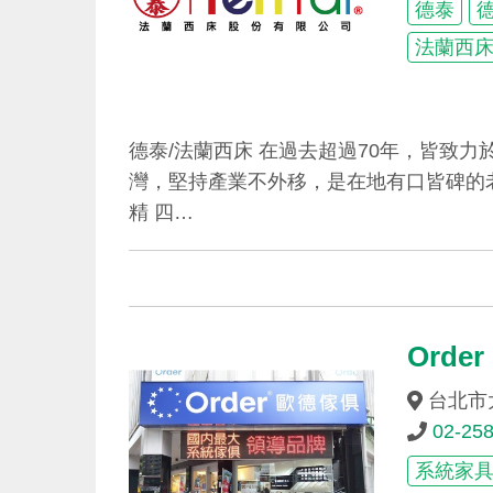
德泰
法蘭西
德泰/法蘭西床 在過去超過70年，皆致
灣，堅持產業不外移，是在地有口皆碑的
精 四…
Ord
台北市
02-25
系統家