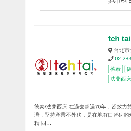
teh 
台北市士
02-28
德泰
法蘭西
德泰/法蘭西床 在過去超過70年，皆致
灣，堅持產業不外移，是在地有口皆碑的
精 四…