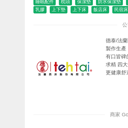
睡眠配件
枕頭
保潔墊
防水保潔墊
乳膠
上下墊
上下床
飯店床
民宿床
公
德泰/法
製作生產
有口皆碑
求精 四
更健康舒
商家 G