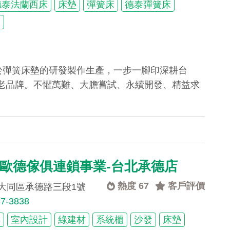
德泰法蘭西床
床墊
彈簧床
德泰彈簧床
床
力於彈簧床墊的研發製作生產，一步一腳印深耕台
老品牌。不懼萬難、大膽嘗試、永續開發、精益求
er 歐德傢俱連鎖事業-台北承德店
熱度 67
客戶評價
大同區承德路三段1號
87-3838
具
室內設計
綠建材
系統櫃
沙發
床墊