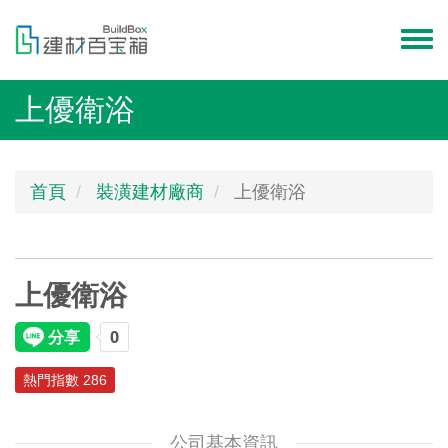
移
至
Toggl
主
menu
內
上優衛浴
容
首頁
裝潢建材廠商
上優衛浴
上優衛浴
熱門指數 286
公司基本資訊