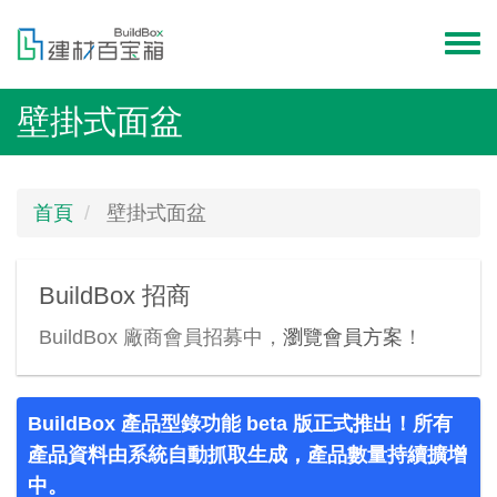
移
至
Toggl
主
menu
內
壁掛式面盆
容
首頁
壁掛式面盆
BuildBox 招商
BuildBox 廠商會員招募中，
瀏覽會員方案
！
BuildBox 產品型錄功能 beta 版正式推出！所有
產品資料由系統自動抓取生成，產品數量持續擴增
中。