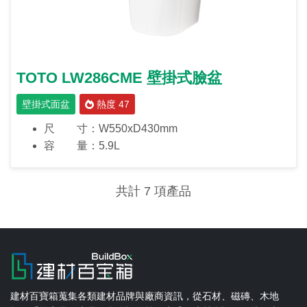
TOTO LW286CME 壁掛式臉盆
壁掛式面盆
熱度 47
尺 寸：W550xD430mm
容 量：5.9L
共計 7 項產品
建材百寶箱蒐集各類建材品牌與廠商資訊，從石材、磁磚、木地