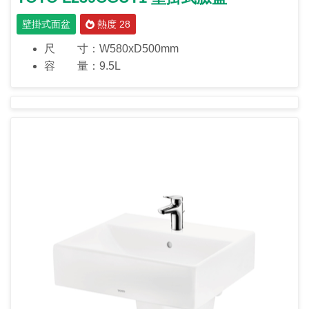
壁掛式面盆
熱度 28
尺 寸：W580xD500mm
容 量：9.5L