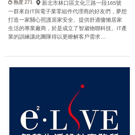
熱度 271
新北市林口區文化三路一段165號
一群來自IT與電子業零組件代理商的好友們，夢想
打造一家關心照護居家安全、提供舒適慵懶居家
生活的專業廠商，於是成立了智崴物聯科技。IT產
業的訓練讓此團隊得以更瞭解客戶需求…