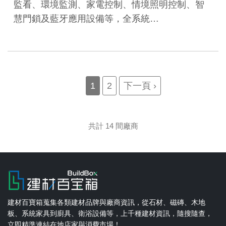
監看、環境監測、家電控制、情境照明控制、智
慧門鎖及藍牙應用設備等，全系統…
Pagination
Current
1
Page
2
Next
下一頁 ›
page
page
共計 14 間廠商
建材百寶箱蒐集各類建材品牌與廠商資訊，從石材、磁磚、木地
板、系統家具到廚具、衛浴設備等，上千種建材資訊，隨搜隨查，
立即精準連結在地店家與消費市場！