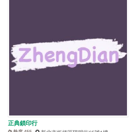
正典鎖印行
熱度 455