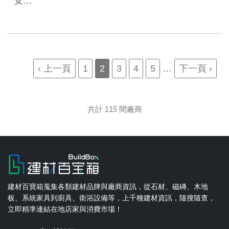
安…
Pagination
Previous
‹ 上一頁
Page
1
Current
2
Page
3
Page
4
Page
5
…
Next
下一頁 ›
page
page
page
共計 115 間廠商
建材百寶箱蒐集各類建材品牌與廠商資訊，從石材、磁磚、木地
板、系統家具到廚具、衛浴設備等，上千種建材資訊，隨搜隨查，
立即精準連結在地店家與消費市場！